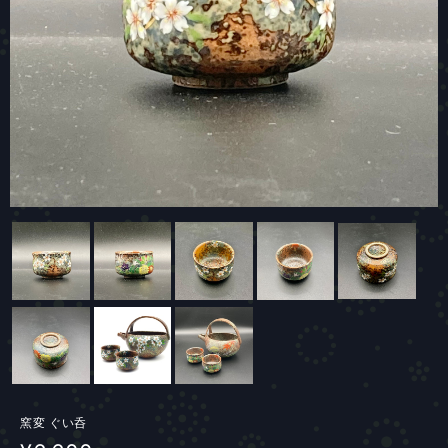
窯変 ぐい呑