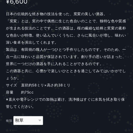
¥6,600
日本の伝統的な焼き物の技法を使った、窯変の美しい酒器。
「窯変」とは、窯の中で偶然に生じた色合いのことで、独特な色や質感
が生まれる技法のことです。この酒器は、桜の繊細な絵柄と窯変の素朴
な色合いが特徴。使い込んでいくうちに、さらに風合いが増し、味わい
深い食卓を演出してくれます。
製品は、有田焼の職人が一つひとつ手作りしたものです。そのため、一
点一点に味わいと品質が保証されています。創り手の思いが詰まった、
世界に一つだけの酒器を手に入れることができるのです。
この酒器と共に、心豊かで楽しいひとときを過ごしてみてはいかがでし
ょうか。
サイズ 直径約58ミリ×高さ約38ミリ
容量 約75cc
※直火や電子レンジでの加熱は避け、洗浄後はすぐに水気を拭き取り保
管してください。
種類