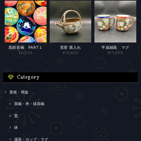
黒助茶碗 PART１
窯変 酒入れ
平成鍋島 マグ
¥6,050
¥19,800
¥11,000
Category
形状・用途
茶碗・丼・抹茶碗
皿
鉢
湯呑・カップ・マグ